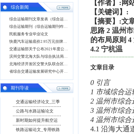
【作者】:网
综合新闻
【关键词】:
综合运输期刊文章发表（综合运输投稿）
【摘要】:文章
综合运输期刊（综合运输期刊咋样）
思路 2 温
民航服务专业毕业论文
的布局原则 4
快鹿汽车运输底价2.95万元挂牌转让快鹿汽车销售
4.2 宁杭温
交通运输部关于公布2021年度公路建设市场全国综
滨州交警北海大队与综合执法局走进运输企业督
北海经济开发区交警大队联合区综合执法局到辖
文章目录
省综合交通运输发展研究中心开展酒驾醉驾警示
0 引言
期刊导读
1 市域综合
2 温州市综
交通运输经济论文_三季
3 温州市综
公路与水路运输论文
4 温州市综
新时期如何提升航空运
4.1 沿海大通
铁路运输论文_专用铁路