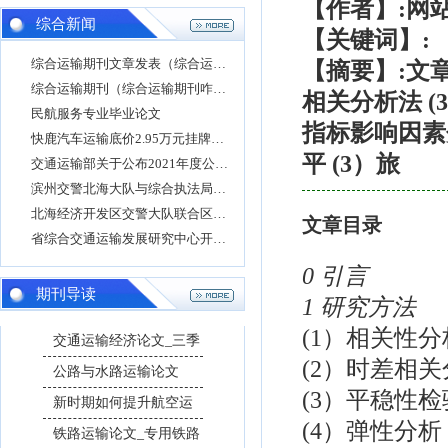
【作者】:网
综合新闻
【关键词】:
综合运输期刊文章发表（综合运输投稿）
【摘要】:文章
综合运输期刊（综合运输期刊咋样）
相关分析法 (
民航服务专业毕业论文
指标影响因素分
快鹿汽车运输底价2.95万元挂牌转让快鹿汽车销售
平 (3）旅
交通运输部关于公布2021年度公路建设市场全国综
滨州交警北海大队与综合执法局走进运输企业督
北海经济开发区交警大队联合区综合执法局到辖
文章目录
省综合交通运输发展研究中心开展酒驾醉驾警示
0 引言
期刊导读
1 研究方法
(1）相关性分
交通运输经济论文_三季
(2）时差相
公路与水路运输论文
(3）平稳性检
新时期如何提升航空运
(4）弹性分析
铁路运输论文_专用铁路